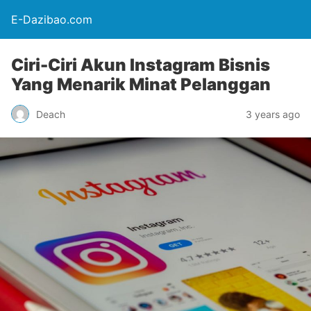
E-Dazibao.com
Ciri-Ciri Akun Instagram Bisnis
Yang Menarik Minat Pelanggan
Deach
3 years ago