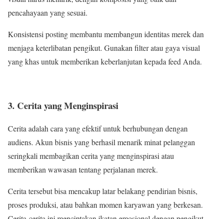
pencahayaan yang sesuai.
Konsistensi posting membantu membangun identitas merek dan
menjaga keterlibatan pengikut. Gunakan filter atau gaya visual
yang khas untuk memberikan keberlanjutan kepada feed Anda.
3. Cerita yang Menginspirasi
Cerita adalah cara yang efektif untuk berhubungan dengan
audiens. Akun bisnis yang berhasil menarik minat pelanggan
seringkali membagikan cerita yang menginspirasi atau
memberikan wawasan tentang perjalanan merek.
Cerita tersebut bisa mencakup latar belakang pendirian bisnis,
proses produksi, atau bahkan momen karyawan yang berkesan.
Cerita-cerita ini menciptakan ikatan emosional dengan pengikut