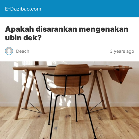
E-Dazibao.com
Apakah disarankan mengenakan
ubin dek?
Deach
3 years ago