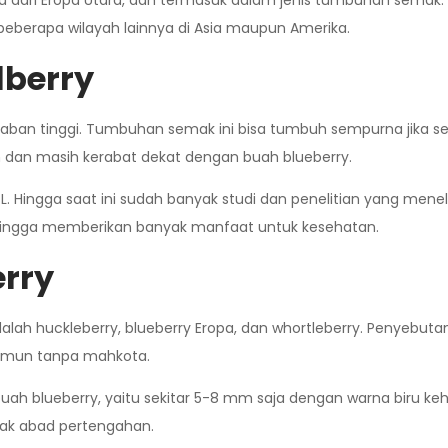
a dari Eropa Utara, dan termasuk dalam jenis tumbuhan semak. 
 beberapa wilayah lainnya di Asia maupun Amerika.
lberry
embaban tinggi. Tumbuhan semak ini bisa tumbuh sempurna jika 
 dan masih kerabat dekat dengan buah blueberry.
 L. Hingga saat ini sudah banyak studi dan penelitian yang mene
sehingga memberikan banyak manfaat untuk kesehatan.
erry
adalah huckleberry, blueberry Eropa, dan whortleberry. Penye
namun tanpa mahkota.
 buah blueberry, yaitu sekitar 5-8 mm saja dengan warna biru k
jak abad pertengahan.