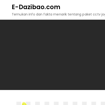
Skip
E-Dazibao.com
to
Temukan info dan fakta menarik tentang paket cctv jogj
content