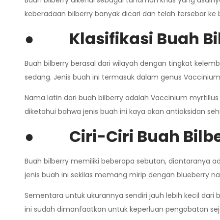
Buah bilberry dikenal sebagai tanaman khas yang asalny
keberadaan bilberry banyak dicari dan telah tersebar ke
●
Klasifikasi Buah Bi
Buah bilberry berasal dari wilayah dengan tingkat kel
sedang. Jenis buah ini termasuk dalam genus Vaccinium
Nama latin dari buah bilberry adalah Vaccinium myrtillus
diketahui bahwa jenis buah ini kaya akan antioksidan 
●
Ciri-Ciri Buah Bilb
Buah bilberry memiliki beberapa sebutan, diantaranya 
jenis buah ini sekilas memang mirip dengan blueberry 
Sementara untuk ukurannya sendiri jauh lebih kecil dari
ini sudah dimanfaatkan untuk keperluan pengobatan se