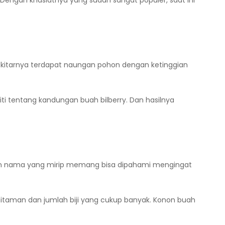
Dengan khasiatnya yang sudah sangat populer, saat ini
sekitarnya terdapat naungan pohon dengan ketinggian
liti tentang kandungan buah bilberry. Dan hasilnya
butan nama yang mirip memang bisa dipahami mengingat
ehitaman dan jumlah biji yang cukup banyak. Konon buah