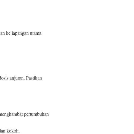
hkan ke lapangan utama
sis anjuran. Pastikan
u menghambat pertumbuhan
 dan kokoh.