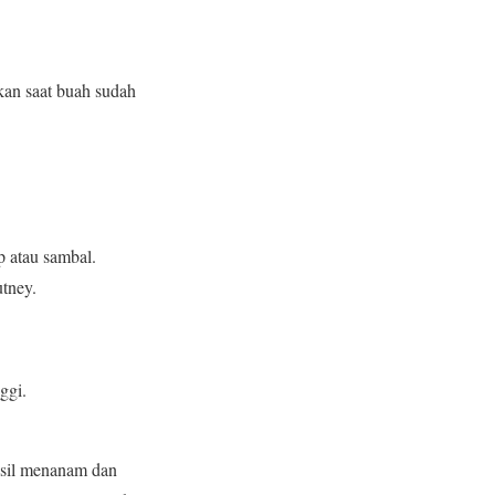
kan saat buah sudah
p atau sambal.
tney.
ggi.
asil menanam dan