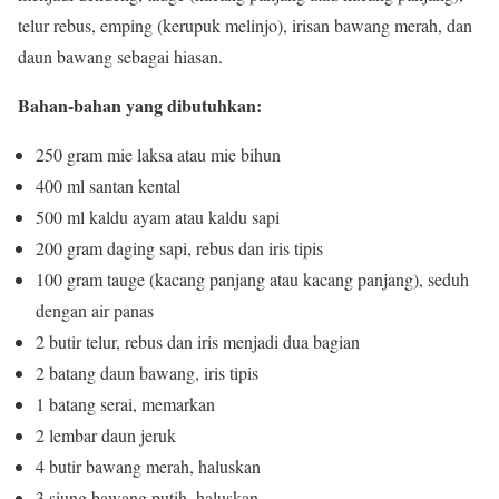
telur rebus, emping (kerupuk melinjo), irisan bawang merah, dan
daun bawang sebagai hiasan.
Bahan-bahan yang dibutuhkan:
250 gram mie laksa atau mie bihun
400 ml santan kental
500 ml kaldu ayam atau kaldu sapi
200 gram daging sapi, rebus dan iris tipis
100 gram tauge (kacang panjang atau kacang panjang), seduh
dengan air panas
2 butir telur, rebus dan iris menjadi dua bagian
2 batang daun bawang, iris tipis
1 batang serai, memarkan
2 lembar daun jeruk
4 butir bawang merah, haluskan
3 siung bawang putih, haluskan