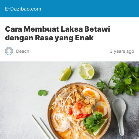
E-Dazibao.com
Cara Membuat Laksa Betawi
dengan Rasa yang Enak
Deach
3 years ago