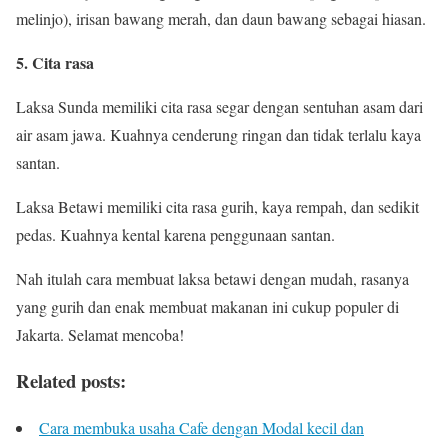
melinjo), irisan bawang merah, dan daun bawang sebagai hiasan.
5. Cita rasa
Laksa Sunda memiliki cita rasa segar dengan sentuhan asam dari
air asam jawa. Kuahnya cenderung ringan dan tidak terlalu kaya
santan.
Laksa Betawi memiliki cita rasa gurih, kaya rempah, dan sedikit
pedas. Kuahnya kental karena penggunaan santan.
Nah itulah cara membuat laksa betawi dengan mudah, rasanya
yang gurih dan enak membuat makanan ini cukup populer di
Jakarta. Selamat mencoba!
Related posts:
Cara membuka usaha Cafe dengan Modal kecil dan