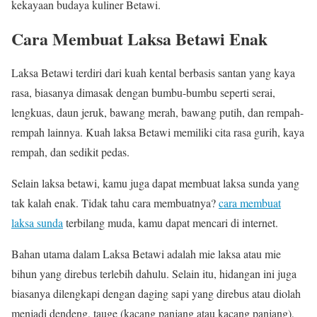
kekayaan budaya kuliner Betawi.
Cara Membuat Laksa Betawi Enak
Laksa Betawi terdiri dari kuah kental berbasis santan yang kaya
rasa, biasanya dimasak dengan bumbu-bumbu seperti serai,
lengkuas, daun jeruk, bawang merah, bawang putih, dan rempah-
rempah lainnya. Kuah laksa Betawi memiliki cita rasa gurih, kaya
rempah, dan sedikit pedas.
Selain laksa betawi, kamu juga dapat membuat laksa sunda yang
tak kalah enak. Tidak tahu cara membuatnya?
cara membuat
laksa sunda
terbilang muda, kamu dapat mencari di internet.
Bahan utama dalam Laksa Betawi adalah mie laksa atau mie
bihun yang direbus terlebih dahulu. Selain itu, hidangan ini juga
biasanya dilengkapi dengan daging sapi yang direbus atau diolah
menjadi dendeng, tauge (kacang panjang atau kacang panjang),