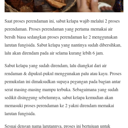
Saat proses perendaman ini, sabut kelapa
wajib
melalui
2
proses
perendaman.
Proses perendaman
yang
pertama
memakai
air
bersih
biasa sedangkan proses perendaman
ke 2 menggunakan
larutan fungisida. Sabut kelapa
yang nantinya sudah
dibersihkan,
lalu
akan direndam
pada
air selama
kurang lebih
6 jam.
Sabut kelapa
yang sudah
direndam,
lalu
diangkat dari
air
rendaman
&
dipukul-pukul
menggunakan
palu atau kayu. Proses
pemukulan ini dimaksudkan
supaya
pegangan
pada
bagian antar
serat masing-masing
mampu
terbuka.
Sebagaimana yang sudah
sedikit disinggung sebelumnya, sabut kelapa kemudian akan
memasuki proses perendaman ke 2 yakni direndam memakai
larutan fungisida.
Sesuai dengan nama larutannya, proses ini bertujuan untuk