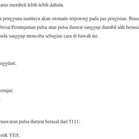
harus membeli lebih-lebih dahulu.
pengguna nantinya akan otomatis terpotong pada pas pengisian. Biasa
t besar.Peminjaman pulsa atau pulsa darurat sanggup diambil alih beras
nda sanggup mencoba sebagian cara di bawah ini:
anggilan;
etujui;
.
awaran pulsa darurat berasal dari 5111;
etik YES;