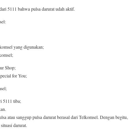
 dari 5111 bahwa pulsa darurat udah aktif.
el:
lkomsel yang digunakan;
komsel;
tur Shop;
pecial for You;
sel;
i 5111 tiba;
kan.
lsa atau sanggup pulsa darurat berasal dari Telkomsel. Dengan begitu,
situasi darurat.