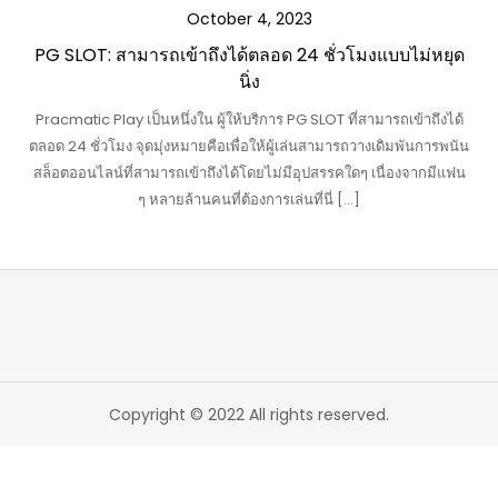
October 4, 2023
PG SLOT: สามารถเข้าถึงได้ตลอด 24 ชั่วโมงแบบไม่หยุด
นิ่ง
Pracmatic Play เป็นหนึ่งใน ผู้ให้บริการ PG SLOT ที่สามารถเข้าถึงได้
ตลอด 24 ชั่วโมง จุดมุ่งหมายคือเพื่อให้ผู้เล่นสามารถวางเดิมพันการพนัน
สล็อตออนไลน์ที่สามารถเข้าถึงได้โดยไม่มีอุปสรรคใดๆ เนื่องจากมีแฟน
ๆ หลายล้านคนที่ต้องการเล่นที่นี่ […]
Copyright © 2022 All rights reserved.