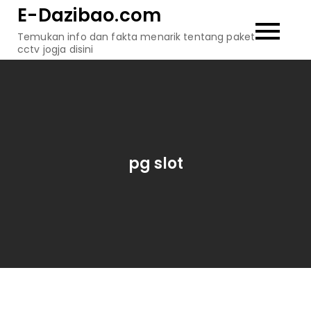
Skip
E-Dazibao.com
to
Temukan info dan fakta menarik tentang paket
content
cctv jogja disini
pg slot