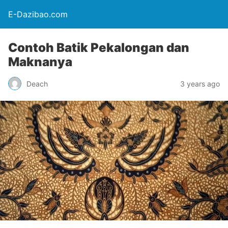
E-Dazibao.com
Contoh Batik Pekalongan dan
Maknanya
Deach
3 years ago