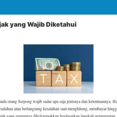
jak yang Wajib Diketahui
nda orang Serpong wajib sadar apa saja jenisnya dan ketentuannya. Hal
kesalahan atau berlangsung kesalahan saat menghitung, membayar hing
pajak yang umumnya dikelompokkan berdasarkan langkah pemungutan, c