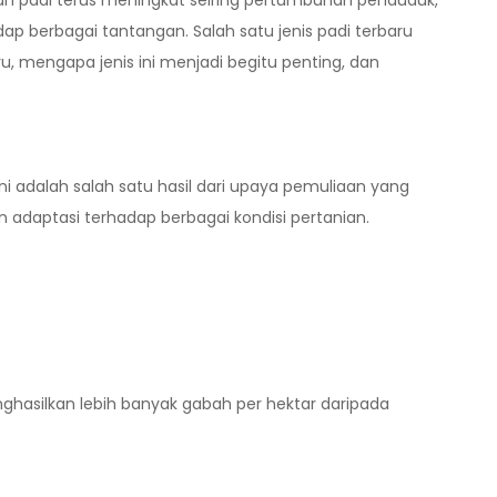
kan padi terus meningkat seiring pertumbuhan penduduk,
p berbagai tantangan. Salah satu jenis padi terbaru
ru, mengapa jenis ini menjadi begitu penting, dan
Ini adalah salah satu hasil dari upaya pemuliaan yang
n adaptasi terhadap berbagai kondisi pertanian.
nghasilkan lebih banyak gabah per hektar daripada