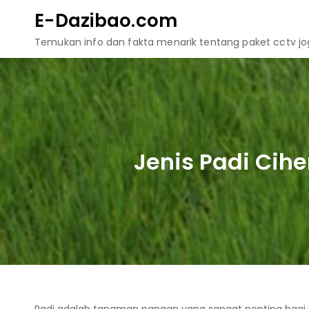
Skip
E-Dazibao.com
to
Temukan info dan fakta menarik tentang paket cctv jogj
content
Jenis Padi Cih