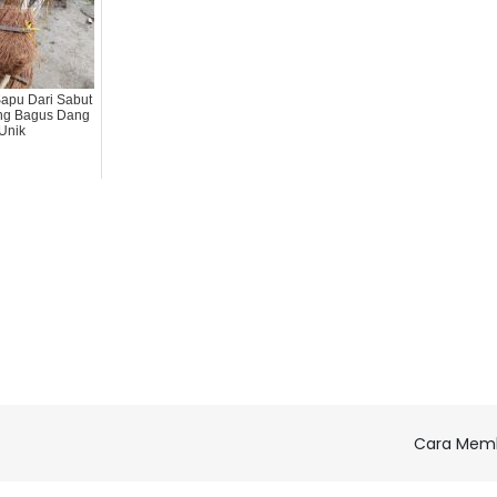
Sapu Dari Sabut
ng Bagus Dang
Unik
Cara Memb