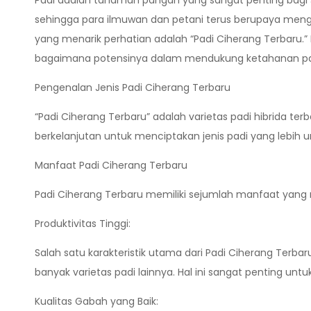
Padi adalah tanaman pangan yang sangat penting bagi s
sehingga para ilmuwan dan petani terus berupaya menge
yang menarik perhatian adalah “Padi Ciherang Terbaru.” D
bagaimana potensinya dalam mendukung ketahanan pa
Pengenalan Jenis Padi Ciherang Terbaru
“Padi Ciherang Terbaru” adalah varietas padi hibrida ter
berkelanjutan untuk menciptakan jenis padi yang lebih u
Manfaat Padi Ciherang Terbaru
Padi Ciherang Terbaru memiliki sejumlah manfaat yan
Produktivitas Tinggi:
Salah satu karakteristik utama dari Padi Ciherang Terb
banyak varietas padi lainnya. Hal ini sangat penting 
Kualitas Gabah yang Baik: