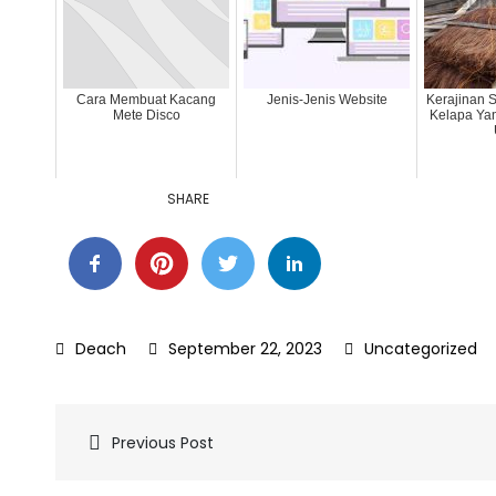
Cara Membuat Kacang
Jenis-Jenis Website
Kerajinan 
Mete Disco
Kelapa Ya
SHARE
September 22, 2023
Uncategorized
Post
Previous Post