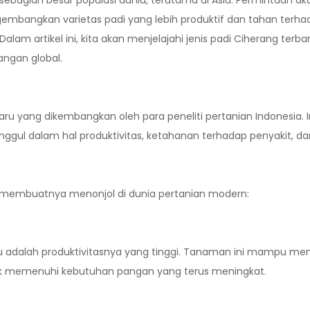
ebagian besar populasi dunia, terutama di Asia. Permintaan a
mbangkan varietas padi yang lebih produktif dan tahan terhada
alam artikel ini, kita akan menjelajahi jenis padi Ciherang terba
ngan global.
baru yang dikembangkan oleh para peneliti pertanian Indonesia. 
nggul dalam hal produktivitas, ketahanan terhadap penyakit, da
g membuatnya menonjol di dunia pertanian modern:
aru adalah produktivitasnya yang tinggi. Tanaman ini mampu me
untuk memenuhi kebutuhan pangan yang terus meningkat.