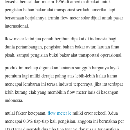
tersedia berasal dari musim 1956 di amerika dipakai untuk
pengisian bahan bakar alat transportasi serdadu amerika. tapi
bersamaan berjalannya termin flow meter solar dijual untuk pasar
internasional.
flow meter lc ini jua penuh berjibun dipakai di indonesia bagi
dunia pertambangan, pengisian bahan bakar avtur, larutan ilmu
pisah, sampai pengisian bukti bakar alat transportasi operasional.
produk ini meluap digunakan lantaran sungguh harganya layak
premium lagi miliki derajat paling atas lebih-lebih kalau kamu
mencapai lembaran ini terasa industri terpercaya. jika itu terdapat
lebih kurang elak yang membikin flow meter laris di kacangan
indonesia.
mulai faktor ketepatan,
flow meter lc
miliki error sekecil 0,dua
mencapai 0,3% tiap-tiap kali pengisian. anggota ini bermakna per
1000 liter diperoleh dua tiba tiga liter yg dapat saja terlewatkan