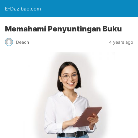
E-Dazibao.com
Memahami Penyuntingan Buku
Deach
4 years ago