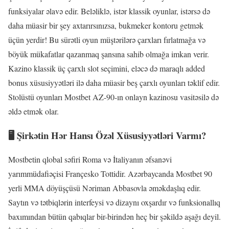
funksiyalar əlavə edir. Beləliklə, istər klassik oyunlar, istərsə də
daha müasir bir şey axtarırsınızsa, bukmeker kontoru getmək
üçün yerdir! Bu sürətli oyun müştərilərə çarxları fırlatmağa və
böyük mükafatlar qazanmaq şansına sahib olmağa imkan verir.
Kazino klassik üç çarxlı slot seçimini, eləcə də maraqlı added
bonus xüsusiyyətləri ilə daha müasir beş çarxlı oyunları təklif edir.
Stolüstü oyunları Mostbet AZ-90-ın onlayn kazinosu vasitəsilə də
əldə etmək olar.
🖥 Şirkətin Hər Hansı Özəl Xüsusiyyətləri Varmı?
Mostbetin qlobal səfiri Roma və İtaliyanın əfsanəvi
yarımmüdafiəçisi Françesko Tottidir. Azərbaycanda Mostbet 90
yerli MMA döyüşçüsü Nəriman Abbasovla əməkdaşlıq edir.
Saytın və tətbiqlərin interfeysi və dizaynı oxşardır və funksionallıq
baxımından bütün qabıqlar bir-birindən heç bir şəkildə aşağı deyil.