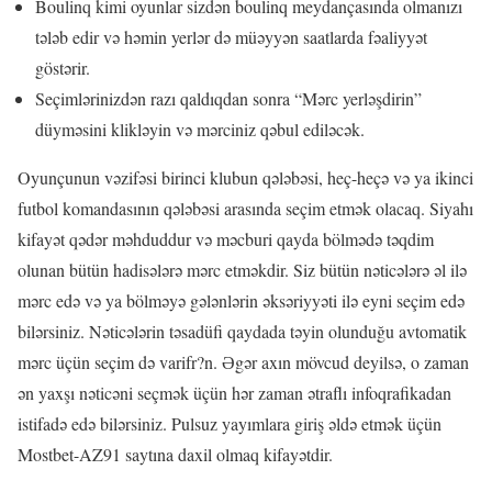
Boulinq kimi oyunlar sizdən boulinq meydançasında olmanızı
tələb edir və həmin yerlər də müəyyən saatlarda fəaliyyət
göstərir.
Seçimlərinizdən razı qaldıqdan sonra “Mərc yerləşdirin”
düyməsini klikləyin və mərciniz qəbul ediləcək.
Oyunçunun vəzifəsi birinci klubun qələbəsi, heç-heçə və ya ikinci
futbol komandasının qələbəsi arasında seçim etmək olacaq. Siyahı
kifayət qədər məhduddur və məcburi qayda bölmədə təqdim
olunan bütün hadisələrə mərc etməkdir. Siz bütün nəticələrə əl ilə
mərc edə və ya bölməyə gələnlərin əksəriyyəti ilə eyni seçim edə
bilərsiniz. Nəticələrin təsadüfi qaydada təyin olunduğu avtomatik
mərc üçün seçim də varifr?n. Əgər axın mövcud deyilsə, o zaman
ən yaxşı nəticəni seçmək üçün hər zaman ətraflı infoqrafikadan
istifadə edə bilərsiniz. Pulsuz yayımlara giriş əldə etmək üçün
Mostbet-AZ91 saytına daxil olmaq kifayətdir.