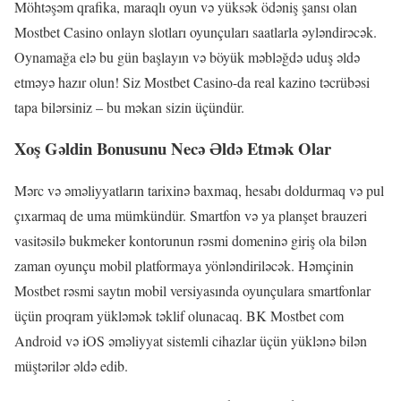
Möhtəşəm qrafika, maraqlı oyun və yüksək ödəniş şansı olan
Mostbet Casino onlayn slotları oyunçuları saatlarla əyləndirəcək.
Oynamağa elə bu gün başlayın və böyük məbləğdə uduş əldə
etməyə hazır olun! Siz Mostbet Casino-da real kazino təcrübəsi
tapa bilərsiniz – bu məkan sizin üçündür.
Xoş Gəldin Bonusunu Necə Əldə Etmək Olar
Mərc və əməliyyatların tarixinə baxmaq, hesabı doldurmaq və pul
çıxarmaq de uma mümkündür. Smartfon və ya planşet brauzeri
vasitəsilə bukmeker kontorunun rəsmi domeninə giriş ola bilən
zaman oyunçu mobil platformaya yönləndiriləcək. Həmçinin
Mostbet rəsmi saytın mobil versiyasında oyunçulara smartfonlar
üçün proqram yükləmək təklif olunacaq. BK Mostbet com
Android və iOS əməliyyat sistemli cihazlar üçün yüklənə bilən
müştərilər əldə edib.