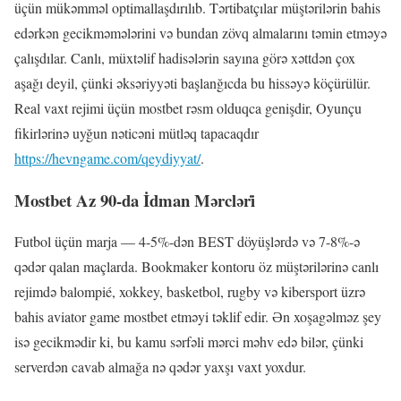
üçün mükəmməl optimallaşdırılıb. Tərtibatçılar müştərilərin bahis
edərkən gecikməmələrini və bundan zövq almalarını təmin etməyə
çalışdılar. Canlı, müxtəlif hadisələrin sayına görə xəttdən çox
aşağı deyil, çünki əksəriyyəti başlanğıcda bu hissəyə köçürülür.
Real vaxt rejimi üçün mostbet rəsm olduqca genişdir, Oyunçu
fikirlərinə uyğun nəticəni mütləq tapacaqdır
https://hevngame.com/qeydiyyat/
.
Mostbet Az 90-da İdman Mərcləri̇
Futbol üçün marja — 4-5%-dən BEST döyüşlərdə və 7-8%-ə
qədər qalan maçlarda. Bookmaker kontoru öz müştərilərinə canlı
rejimdə balompié, xokkey, basketbol, rugby və kibersport üzrə
bahis aviator game mostbet etməyi təklif edir. Ən xoşagəlməz şey
isə gecikmədir ki, bu kamu sərfəli mərci məhv edə bilər, çünki
serverdən cavab almağa nə qədər yaxşı vaxt yoxdur.