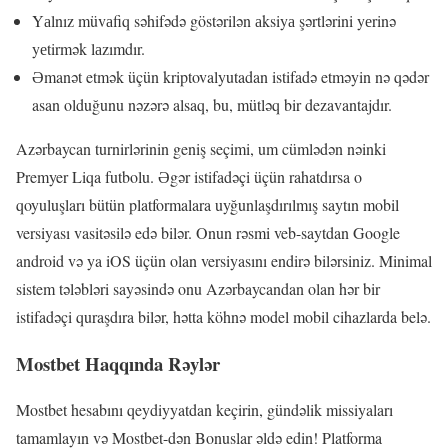
Yаlnız müvаfiq səhifədə göstərilən аksiyа şərtlərini yеrinə
yеtirmək lаzımdır.
Əmanət etmək üçün kriptovalyutadan istifadə etməyin nə qədər
asan olduğunu nəzərə alsaq, bu, mütləq bir dezavantajdır.
Azərbaycan turnirlərinin geniş seçimi, um cümlədən nəinki
Premyer Liqa futbolu. Əgər istifadəçi üçün rahatdırsa o
qoyuluşları bütün platformalara uyğunlaşdırılmış saytın mobil
versiyası vasitəsilə edə bilər. Onun rəsmi veb-saytdan Google
android və ya iOS üçün olan versiyasını endirə bilərsiniz. Minimal
sistem tələbləri sayəsində onu Azərbaycandan olan hər bir
istifadəçi quraşdıra bilər, hətta köhnə model mobil cihazlarda belə.
Mostbet Haqqında Rəylər
Mostbet hesabını qeydiyyatdan keçirin, gündəlik missiyaları
tamamlayın və Mostbet-dən Bonuslar əldə edin! Platforma