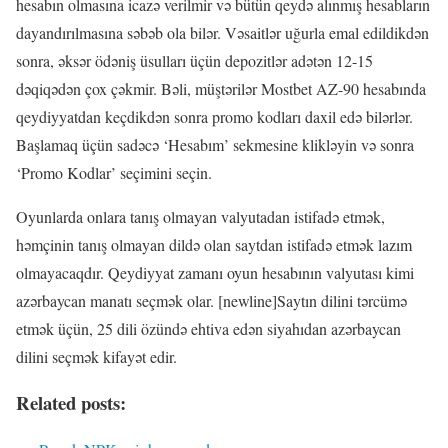
hesabın olmasına icazə verilmir və bütün qeydə alınmış hesabların
dayandırılmasına səbəb ola bilər. Vəsaitlər uğurla emal edildikdən
sonra, əksər ödəniş üsulları üçün depozitlər adətən 12-15
dəqiqədən çox çəkmir. Bəli, müştərilər Mostbet AZ-90 hesabında
qeydiyyatdan keçdikdən sonra promo kodları daxil edə bilərlər.
Başlamaq üçün sadəcə ‘Hesabım’ sekmesine klikləyin və sonra
‘Promo Kodlar’ seçimini seçin.
Oyunlarda onlara tanış olmayan valyutadan istifadə etmək,
həmçinin tanış olmayan dildə olan saytdan istifadə etmək lazım
olmayacaqdır. Qeydiyyat zamanı oyun hesabının valyutası kimi
azərbaycan manatı seçmək olar. [newline]Saytın dilini tərcümə
etmək üçün, 25 dili özündə ehtiva edən siyahıdan azərbaycan
dilini seçmək kifayət edir.
Related posts: