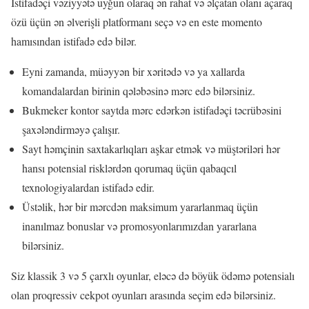
İstifadəçi vəziyyətə uyğun olaraq ən rahat və əlçatan olanı açaraq
özü üçün ən əlverişli platformanı seçə və en este momento
hamısından istifadə edə bilər.
Eyni zamanda, müəyyən bir xəritədə və ya xallarda
komandalardan birinin qələbəsinə mərc edə bilərsiniz.
Bukmeker kontor saytda mərc edərkən istifadəçi təcrübəsini
şaxələndirməyə çalışır.
Sayt həmçinin saxtakarlıqları aşkar etmək və müştəriləri hər
hansı potensial risklərdən qorumaq üçün qabaqcıl
texnologiyalardan istifadə edir.
Üstəlik, hər bir mərcdən maksimum yararlanmaq üçün
inanılmaz bonuslar və promosyonlarımızdan yararlana
bilərsiniz.
Siz klassik 3 və 5 çarxlı oyunlar, eləcə də böyük ödəmə potensialı
olan proqressiv cekpot oyunları arasında seçim edə bilərsiniz.