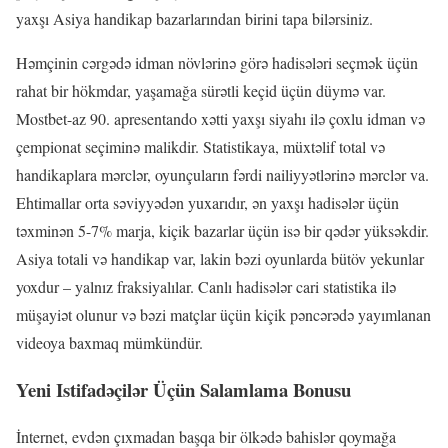
yaxşı Asiya handikap bazarlarından birini tapa bilərsiniz.
Həmçinin cərgədə idman növlərinə görə hadisələri seçmək üçün
rahat bir hökmdar, yaşamağa sürətli keçid üçün düymə var.
Mostbet-az 90. apresentando xətti yaxşı siyahı ilə çoxlu idman və
çempionat seçiminə malikdir. Statistikaya, müxtəlif total və
handikaplara mərclər, oyunçuların fərdi nailiyyətlərinə mərclər va.
Ehtimallar orta səviyyədən yuxarıdır, ən yaxşı hadisələr üçün
təxminən 5-7% marja, kiçik bazarlar üçün isə bir qədər yüksəkdir.
Asiya totali və handikap var, lakin bəzi oyunlarda bütöv yekunlar
yoxdur – yalnız fraksiyalılar. Canlı hadisələr cari statistika ilə
müşayiət olunur və bəzi matçlar üçün kiçik pəncərədə yayımlanan
videoya baxmaq mümkündür.
Yeni Istifadəçilər Üçün Salamlama Bonusu
İnternet, evdən çıxmadan başqa bir ölkədə bahislər qoymağa