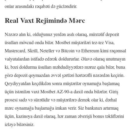
onlar arasındakı rəqabəti də gücləndirir.
Real Vaxt Rejimində Mərc
Nəzərə alın ki, olduğunuz yerdən asılı olaraq, müxtəlif depozit
üsulları mövcud onda bilər. Mostbet müştəriləri tez-tez Visa,
Mastercard, Skrill, Neteller və Bitcoin və Ethereum kimi rəqəmsal
valyutalardan istifadə edərək doldururlar. Əlavə olaraq unutmayın
ki, bəzi doldurma üsulları məhdudiyyətlərə məruz qala bilər, buna
görə depozit qoymazdan əvvəl şərtləri hərtərəfli nəzərdən keçirin.
Qeydiyyatdan keçdikdən sonra müştərilər oynamağa başlamaq
üçün istənilən vaxt Mostbet AZ-90-a daxil onda bilərlər. Giriş
prosesi sadə və sürətlidir və müştərilərə demək olar ki, dərhal
mərc oynamağa başlamağa imkan verir. Siz bankınızı artırmaq
üçün, kazinoya daxil olaraq, hər zaman əlverişli bonus təkliflərini
izləyə bilərsiniz.