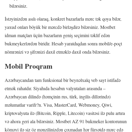
bilərsiniz.
İstəyinizdən asılı olaraq, konkret bazarlarla mərc tək qoya bilər,
yaxud onları böyük bir mərcdə birləşdirə bilərsiniz. Mostbet
idman matçları üçün bazarların geniş seçimini təklif edən
bukmeykerlərdən biridir. Hesab yaratdıqdan sonra mobil/e-poçt
nömrənizi və şifrənizi daxil etməklə daxil onda bilərsiniz.
Mobil Proqram
Azərbaycandan tam funksional bir beynəlxalq veb sayt istifadə
etmək rahatdır. Siyahıda hesabın valyutaları arasında –
Azərbaycan dilində (həmçinin rus, türk, ingilis dillərində)
məlumatlar varifr?n. Visa, MasterCard, Webmoney, Qiwi,
kriptovalyuta ilə (Bitcoin, Ripple, Litecoin) vasitəsi ilə pulu artıra
və ahora geri ala bilərsiniz. Mostbet AZ 91 bukmeker kontorunun
köməyi ilə siz öz mənzilinizdən çıxmadan hər fürsətdə mərc edə