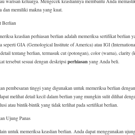
 atau warisan keluarga. Mengecek keasliannya membantu Anda memasti
ga dan memiliki makna yang kuat.
t Berlian
iksa keaslian perhiasan berlian adalah memeriksa sertifikat berlian y
a seperti GIA (Gemological Institute of America) atau IGI (Internationa
si detail tentang berlian, termasuk cut (potongan), color (warna), clarity 
perhiasan
fikat tersebut sesuai dengan deskripsi
yang Anda beli.
gan pembesaran tinggi yang digunakan untuk memeriksa berlian dengan 
at melihat detail kecil dalam berlian yang mungkin sulit dilihat denga
usi atau bintik-bintik yang tidak terlihat pada sertifikat berlian.
gan Ujung Panas
lain untuk memeriksa keaslian berlian. Anda dapat menggunakan ujun