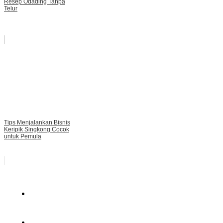
Resep Odading Tanpa
Telur
Tips Menjalankan Bisnis
Keripik Singkong Cocok
untuk Pemula