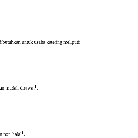
ibutuhkan untuk usaha katering meliputi:
1
dan mudah dirawat
.
1
n non-halal
.