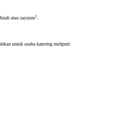
1
buah atau sayuran
.
hkan untuk usaha katering meliputi: