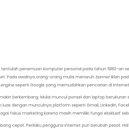
ng tentulah penemuan komputer personal pada tahun 1980-an se
ernet. Pada awalnya orang-orang mulai menaruh
banner
iklan pa
 engine
seperti Google yang memudahkan pencarian di internet
makin berkembang. Mulai muncul ponsel dan laptop berukuran se
ih luas dengan munculnya platform seperti Gmail, LinkedIn, Fac
 sebagai fokus marketing karena masih memiliki fungsi eksklusi
bang cepat. Perilaku pengguna internet pun berubah pesat. Hal 