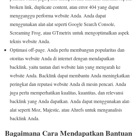
broken link, duplicate content, atau error 404 yang dapat
mengganggu performa website Anda. Anda dapat
menggunakan alat-alat seperti Google Search Console,
Screaming Frog, atau GTmetrix untuk mengoptimalkan aspek
teknis website Anda.
Optimasi off-page. Anda perlu membangun popularitas dan
otoritas website Anda di internet dengan mendapatkan
backlink, yaitu tautan dari website lain yang mengarah ke
website Anda. Backlink dapat membantu Anda meningkatkan
peringkat dan reputasi website Anda di mesin pencari. Anda
juga perlu memperhatikan kualitas, kuantitas, dan relevansi
backlink yang Anda dapatkan. Anda dapat menggunakan alat-
alat seperti Moz, Majestic, atau Ahrefs untuk menganalisis
backlink Anda.
Bagaimana Cara Mendapatkan Bantuan