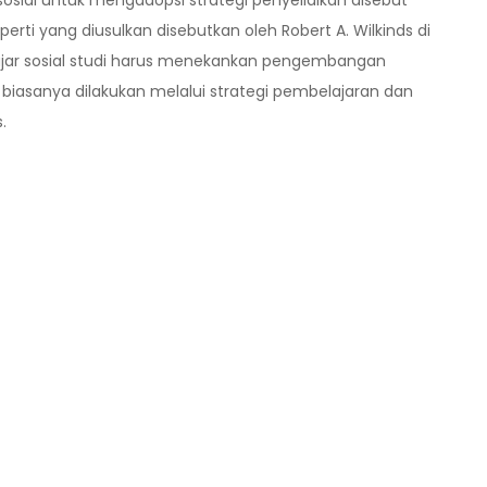
osial untuk mengadopsi strategi penyelidikan disebut
erti yang diusulkan disebutkan oleh Robert A. Wilkinds di
ajar sosial studi harus menekankan pengembangan
iasanya dilakukan melalui strategi pembelajaran dan
.