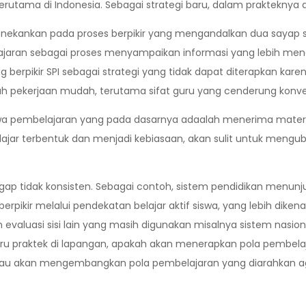
erutama di Indonesia. Sebagai strategi baru, dalam prakteknya 
nekankan pada proses berpikir yang mengandalkan dua sayap s
lajaran sebagai proses menyampaikan informasi yang lebih men
berpikir SPI sebagai strategi yang tidak dapat diterapkan kare
h pekerjaan mudah, terutama sifat guru yang cenderung konve
wa pembelajaran yang pada dasarnya adaalah menerima materi p
belajar terbentuk dan menjadi kebiasaan, akan sulit untuk meng
anggap tidak konsisten. Sebagai contoh, sistem pendidikan me
ikir melalui pendekatan belajar aktif siswa, yang lebih dike
m evaluasi sisi lain yang masih digunakan misalnya sistem nasi
uru praktek di lapangan, apakah akan menerapkan pola pembela
tau akan mengembangkan pola pembelajaran yang diarahkan ag