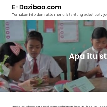
Skip
E-Dazibao.com
to
Temukan info dan fakta menarik tentang paket cctv jogj
content
Apa itu s