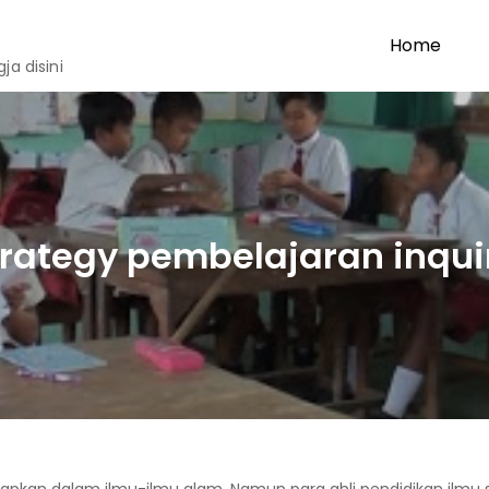
Home
a disini
trategy pembelajaran inquir