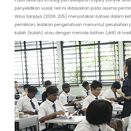
Pada awalnya strategi pembelajaran inquiry banyak dite
penyelidikan sosial. Hal ini didasarkan pada asumsi pent
Wina Sanjaya (2006: 205) menyatakan bahwa dalam keh
pemikiran, ledakan pengetahuan menuntut perubahan po
kuliah (kuliah) atau dengan metode latihan (drill) di tra