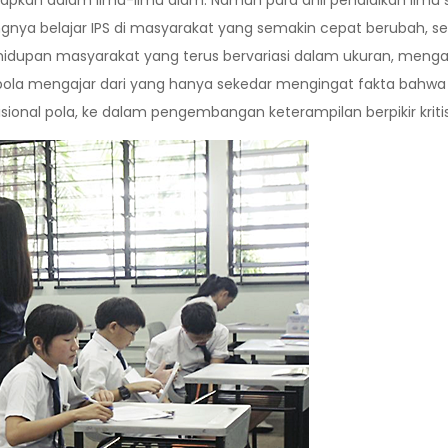
rapkan dalam ilmu-ilmu alam. Namun para ahli pendidikan ilmu s
ingnya belajar IPS di masyarakat yang semakin cepat berubah, sep
idupan masyarakat yang terus bervariasi dalam ukuran, meng
la mengajar dari yang hanya sekedar mengingat fakta bahwa b
disional pola, ke dalam pengembangan keterampilan berpikir kritis