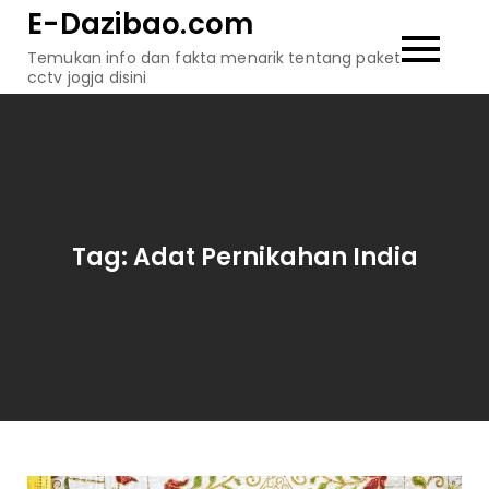
Skip
E-Dazibao.com
to
Temukan info dan fakta menarik tentang paket
content
cctv jogja disini
Tag:
Adat Pernikahan India