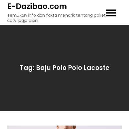
Skip
E-Dazibao.com
to
Temukan info dan fakta menarik tentang paket
content
cctv jogja disini
Tag:
Baju Polo Polo Lacoste