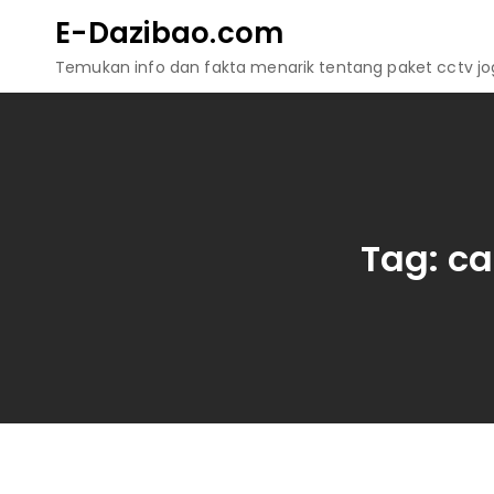
Skip
E-Dazibao.com
to
Temukan info dan fakta menarik tentang paket cctv jogj
content
Tag:
ca