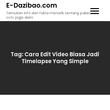
Skip
E-Dazibao.com
to
Temukan info dan fakta menarik tentang paket
content
cctv jogja disini
Tag:
Cara Edit Video Biasa Jadi
Timelapse Yang Simple