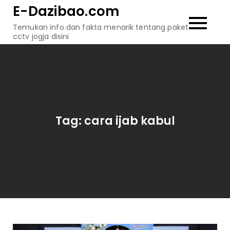
Skip
E-Dazibao.com
to
Temukan info dan fakta menarik tentang paket
content
cctv jogja disini
Tag:
cara ijab kabul