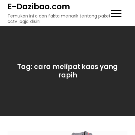
Skip
E-Dazibao.com
to
Temukan info dan fakta menarik tentang paket
content
cctv jogja disini
Tag:
cara melipat kaos yang
rapih