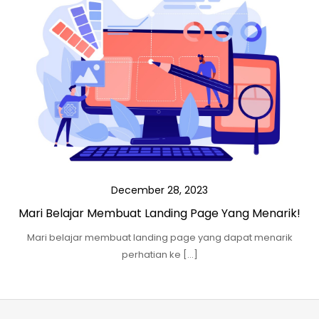
December 28, 2023
Mari Belajar Membuat Landing Page Yang Menarik!
Mari belajar membuat landing page yang dapat menarik
perhatian ke […]