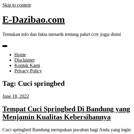
Skip to content
E-Dazibao.com
Temukan info dan fakta menarik tentang paket cctv jogja disini
Home
Disclaimer
Kontak Kami
Privacy Policy
Tag:
Cuci springbed
June 18, 2022
Tempat Cuci Springbed Di Bandung yang
Menjamin Kualitas Kebersihannya
Cuci springbed Bandung merupakan jawaban bagi Anda yang ingin