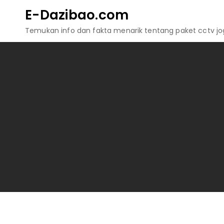
Skip
E-Dazibao.com
to
Temukan info dan fakta menarik tentang paket cctv jogj
content