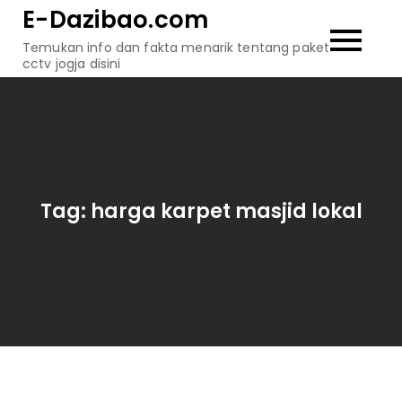
Skip
E-Dazibao.com
to
Temukan info dan fakta menarik tentang paket
content
cctv jogja disini
Tag:
harga karpet masjid lokal