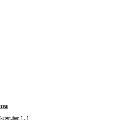
amu
i kebutuhan […]