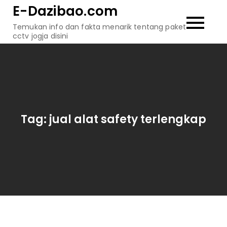
Skip
E-Dazibao.com
to
Temukan info dan fakta menarik tentang paket
content
cctv jogja disini
Tag:
jual alat safety terlengkap