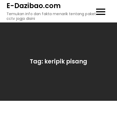
Skip
E-Dazibao.com
to
Temukan info dan fakta menarik tentang paket
content
cctv jogja disini
Tag:
keripik pisang