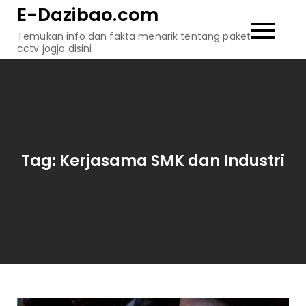
Skip
E-Dazibao.com
to
Temukan info dan fakta menarik tentang paket
content
cctv jogja disini
Tag:
Kerjasama SMK dan Industri