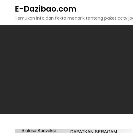
Skip
E-Dazibao.com
to
Temukan info dan fakta menarik tentang paket cctv jogj
content