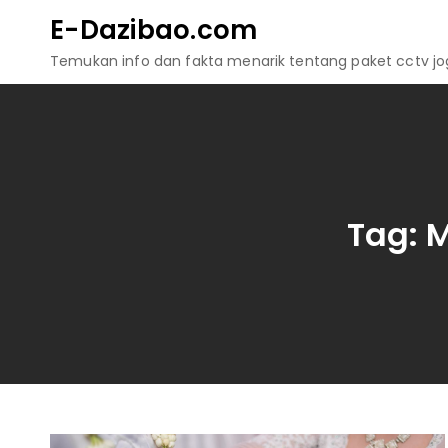
Skip
E-Dazibao.com
to
Temukan info dan fakta menarik tentang paket cctv jogj
content
Tag:
M