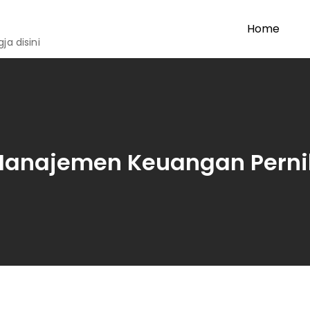
Home
a disini
anajemen Keuangan Pern