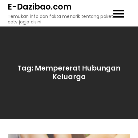
Skip
E-Dazibao.com
to
Temukan info dan fakta menarik tentang paket
content
cctv jogja disini
Tag:
Mempererat Hubungan
Keluarga