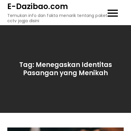
Skip
E-Dazibao.com
to
Temukan info dan fakta menarik tentang paket
content
cctv jogja disini
Tag:
Menegaskan Identitas
Pasangan yang Menikah