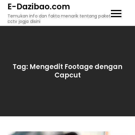
Skip
E-Dazibao.com
to
Temukan info dan fakta menarik tentang paket
content
cctv jogja disini
Tag:
Mengedit Footage dengan
Capcut