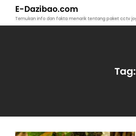
Skip
E-Dazibao.com
to
Temukan info dan fakta menarik tentang paket cctv jogj
content
Tag