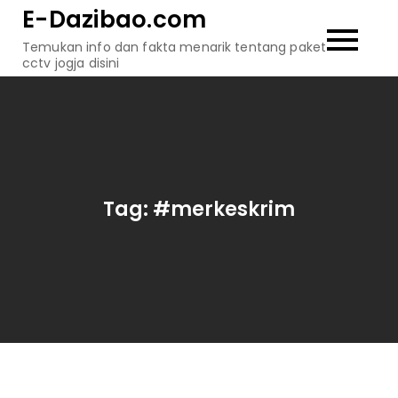
Skip
E-Dazibao.com
to
Temukan info dan fakta menarik tentang paket
content
cctv jogja disini
Tag:
#merkeskrim