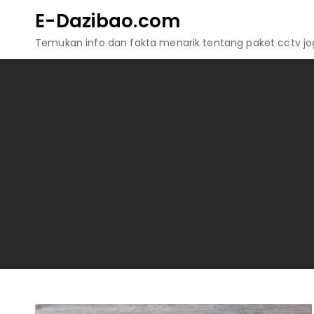
Skip
E-Dazibao.com
to
Temukan info dan fakta menarik tentang paket cctv jogj
content