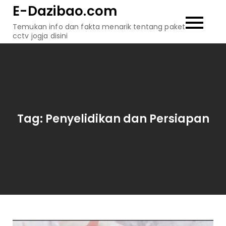
Skip
E-Dazibao.com
to
Temukan info dan fakta menarik tentang paket
content
cctv jogja disini
Tag:
Penyelidikan dan Persiapan