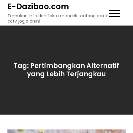
Skip
E-Dazibao.com
to
Temukan info dan fakta menarik tentang paket
content
cctv jogja disini
Tag:
Pertimbangkan Alternatif
yang Lebih Terjangkau