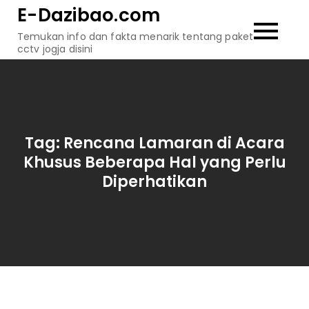
Skip
E-Dazibao.com
to
Temukan info dan fakta menarik tentang paket
content
cctv jogja disini
Tag:
Rencana Lamaran di Acara
Khusus Beberapa Hal yang Perlu
Diperhatikan