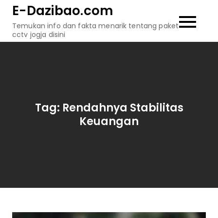
Skip
E-Dazibao.com
to
Temukan info dan fakta menarik tentang paket
content
cctv jogja disini
Tag:
Rendahnya Stabilitas
Keuangan