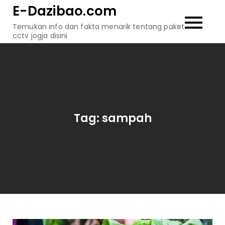
Skip
E-Dazibao.com
to
Temukan info dan fakta menarik tentang paket
content
cctv jogja disini
Tag:
sampah