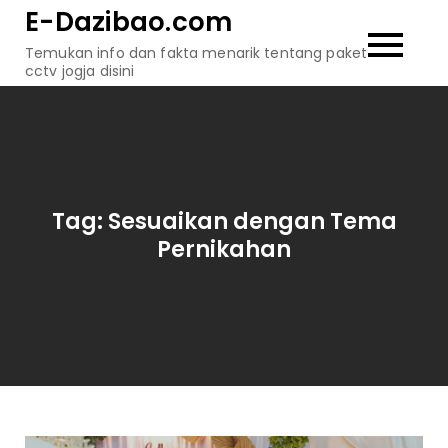
Skip
E-Dazibao.com
to
Temukan info dan fakta menarik tentang paket
content
cctv jogja disini
Tag:
Sesuaikan dengan Tema
Pernikahan