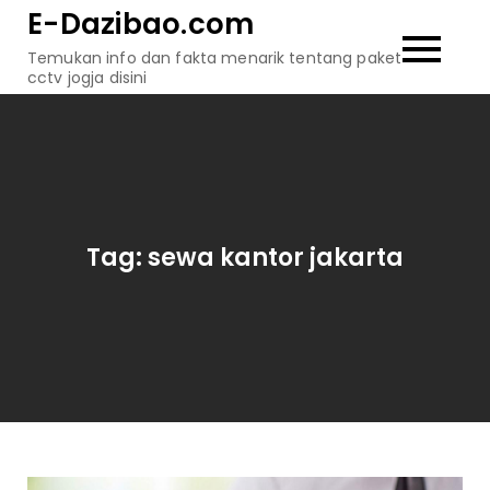
Skip
E-Dazibao.com
to
Temukan info dan fakta menarik tentang paket
content
cctv jogja disini
Tag:
sewa kantor jakarta