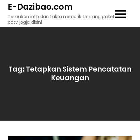
Skip
E-Dazibao.com
to
Temukan info dan fakta menarik tentang paket
content
cctv jogja disini
Tag:
Tetapkan Sistem Pencatatan
Keuangan