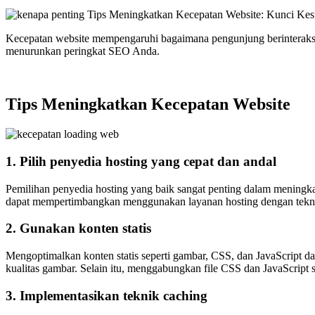
Kecepatan website mempengaruhi bagaimana pengunjung berinteraksi
menurunkan peringkat SEO Anda.
Tips Meningkatkan Kecepatan Website
1. Pilih penyedia hosting yang cepat dan andal
Pemilihan penyedia hosting yang baik sangat penting dalam meningkat
dapat mempertimbangkan menggunakan layanan hosting dengan teknolo
2. Gunakan konten statis
Mengoptimalkan konten statis seperti gambar, CSS, dan JavaScript
kualitas gambar. Selain itu, menggabungkan file CSS dan JavaScript 
3. Implementasikan teknik caching