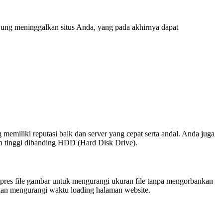
ung meninggalkan situs Anda, yang pada akhirnya dapat
memiliki reputasi baik dan server yang cepat serta andal. Anda juga
ih tinggi dibanding HDD (Hard Disk Drive).
pres file gambar untuk mengurangi ukuran file tanpa mengorbankan
fikan mengurangi waktu loading halaman website.