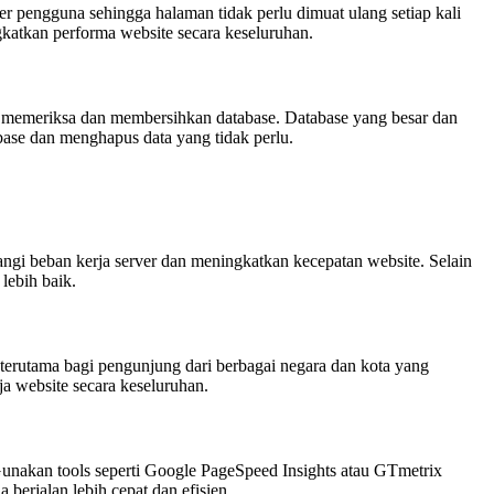
r pengguna sehingga halaman tidak perlu dimuat ulang setiap kali
atkan performa website secara keseluruhan.
r memeriksa dan membersihkan database. Database yang besar dan
ase dan menghapus data yang tidak perlu.
angi beban kerja server dan meningkatkan kecepatan website. Selain
lebih baik.
erutama bagi pengunjung dari berbagai negara dan kota yang
 website secara keseluruhan.
Gunakan tools seperti Google PageSpeed Insights atau GTmetrix
berjalan lebih cepat dan efisien.