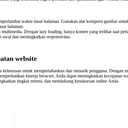
erlambat waktu muat halaman. Gunakan alat kompresi gambar untuk me
uat halaman.
 multimedia. Dengan lazy loading, hanya konten yang terlihat saat pe
 awal dan meningkatkan responsivitas.
atan website
 juga keharusan untuk mempertahankan dan menarik pengguna. Dengan
perhatikan kinerja browser, Anda dapat meningkatkan kecepatan websi
katkan tingkat retensi, dan mendukung kesuksesan online Anda.