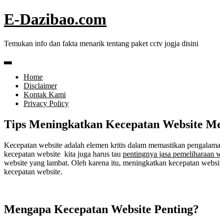
Skip
E-Dazibao.com
to
content
Temukan info dan fakta menarik tentang paket cctv jogja disini
Home
Disclaimer
Kontak Kami
Privacy Policy
Tips Meningkatkan Kecepatan Website Me
Kecepatan website adalah elemen kritis dalam memastikan pengalam
kecepatan website kita juga harus tau
pentingnya jasa pemeliharaan 
website yang lambat. Oleh karena itu, meningkatkan kecepatan websi
kecepatan website.
Mengapa Kecepatan Website Penting?