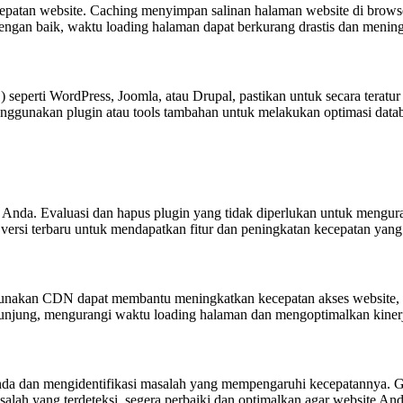
cepatan website. Caching menyimpan salinan halaman website di browse
gan baik, waktu loading halaman dapat berkurang drastis dan meningk
perti WordPress, Joomla, atau Drupal, pastikan untuk secara teratu
enggunakan plugin atau tools tambahan untuk melakukan optimasi datab
e Anda. Evaluasi dan hapus plugin yang tidak diperlukan untuk mengur
versi terbaru untuk mendapatkan fitur dan peningkatan kecepatan yang 
gunakan CDN dapat membantu meningkatkan kecepatan akses website, t
unjung, mengurangi waktu loading halaman dan mengoptimalkan kinerja
 Anda dan mengidentifikasi masalah yang mempengaruhi kecepatannya. 
ah yang terdeteksi, segera perbaiki dan optimalkan agar website Anda 